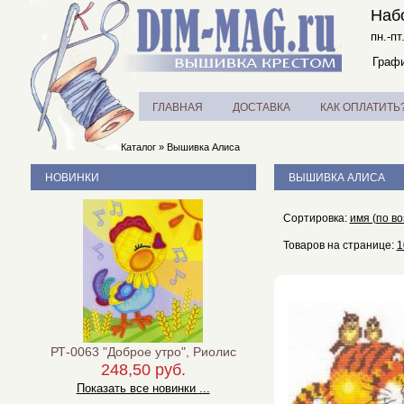
Наб
пн.-пт
Графи
ГЛАВНАЯ
ДОСТАВКА
КАК ОПЛАТИТЬ
Каталог
»
Вышивка Алиса
НОВИНКИ
ВЫШИВКА АЛИСА
Сортировка:
имя (по в
Товаров на странице:
1
РТ-0063 "Доброе утро", Риолис
248,50 руб.
Показать все новинки ...