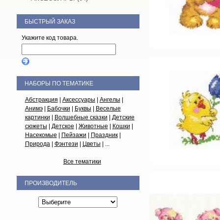
БЫСТРЫЙ ЗАКАЗ
Укажите код товара.
НАБОРЫ ПО ТЕМАТИКЕ
Абстракция
|
Аксессуары
|
Ангелы
|
Анимэ
|
Бабочки
|
Буквы
|
Веселые
картинки
|
Волшебные сказки
|
Детские
сюжеты
|
Детское
|
Животные
|
Кошки
|
Насекомые
|
Пейзажи
|
Праздник
|
Природа
|
Фэнтези
|
Цветы
| ...
Все тематики
ПРОИЗВОДИТЕЛЬ