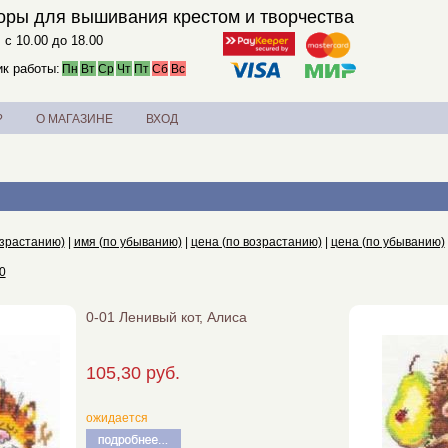
оры для вышивания крестом и творчества
. с 10.00 до 18.00
к работы:
Пн
Вт
Ср
Чт
Пт
Сб
Вс
?
О МАГАЗИНЕ
ВХОД
озрастанию)
|
имя (по убыванию)
|
цена (по возрастанию)
|
цена (по убыванию)
0
0-01 Ленивый кот, Алиса
105,30 руб.
ожидается