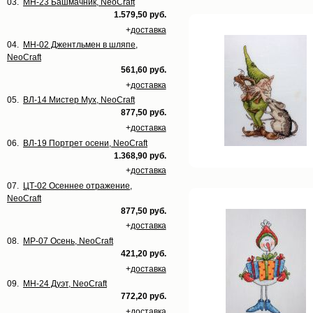
03.
МН-23 Башмачник, NeoCraft
1.579,50 руб.
+
доставка
04.
МН-02 Джентльмен в шляпе,
NeoCraft
561,60 руб.
+
доставка
05.
ВЛ-14 Мистер Мух, NeoCraft
877,50 руб.
+
доставка
06.
ВЛ-19 Портрет осени, NeoCraft
1.368,90 руб.
+
доставка
07.
ЦТ-02 Осеннее отражение,
NeoCraft
877,50 руб.
+
доставка
08.
МР-07 Осень, NeoCraft
421,20 руб.
+
доставка
09.
МН-24 Дуэт, NeoCraft
772,20 руб.
+
доставка