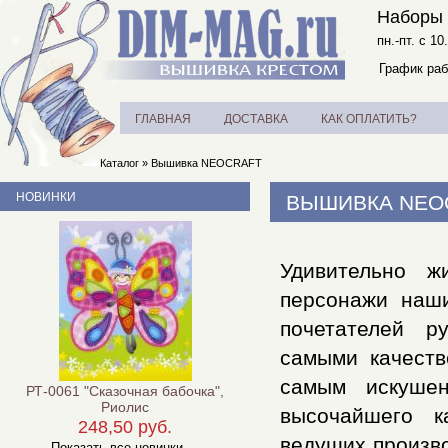
Наборы 
пн.-пт. с 10
График раб
ГЛАВНАЯ
ДОСТАВКА
КАК ОПЛАТИТЬ?
Каталог
»
Вышивка NEOCRAFT
НОВИНКИ
ВЫШИВКА NEO
Удивительно ж
персонажи наш
почетателей р
самыми качеств
самым искушен
РТ-0061 "Сказочная бабочка",
Риолис
высочайшего к
248,50 руб.
ведущих произв
Показать все новинки ...