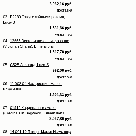
3.082,16 руб.
+
доставка
03.
B2280 Этюд с чайными розами,
Luca-S
1.531,66 руб.
+
доставка
04.
13666 Викторианское очарование
(Victorian Charm), Dimensions
1.617,78 руб.
+
доставка
05.
G525 Леопард, Luca-S
992,08 руб.
+
доставка
06.
11.002.04 Настроение, Марья
Искусница
1.501,33 руб.
+
доставка
07.
01516 Кардиналы в хмеле
(Cardinals in Dogwood), Dimensions
2.037,86 руб.
+
доставка
08.
14.001.10 Птицы, Марья Искусница