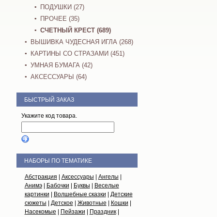
ПОДУШКИ (27)
ПРОЧЕЕ (35)
СЧЕТНЫЙ КРЕСТ (689)
ВЫШИВКА ЧУДЕСНАЯ ИГЛА (268)
КАРТИНЫ СО СТРАЗАМИ (451)
УМНАЯ БУМАГА (42)
АКСЕССУАРЫ (64)
БЫСТРЫЙ ЗАКАЗ
Укажите код товара.
НАБОРЫ ПО ТЕМАТИКЕ
Абстракция
|
Аксессуары
|
Ангелы
|
Анимэ
|
Бабочки
|
Буквы
|
Веселые
картинки
|
Волшебные сказки
|
Детские
сюжеты
|
Детское
|
Животные
|
Кошки
|
Насекомые
|
Пейзажи
|
Праздник
|