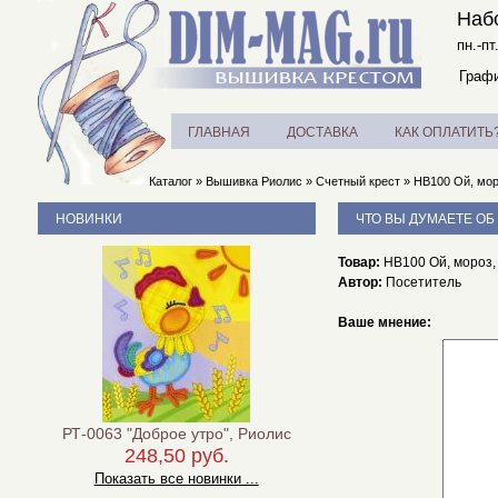
Наб
пн.-пт
Графи
ГЛАВНАЯ
ДОСТАВКА
КАК ОПЛАТИТЬ
Каталог
»
Вышивка Риолис
»
Счетный крест
»
НВ100 Ой, мор
НОВИНКИ
ЧТО ВЫ ДУМАЕТЕ ОБ
Товар:
НВ100 Ой, мороз, 
Автор:
Посетитель
Ваше мнение:
РТ-0063 "Доброе утро", Риолис
248,50 руб.
Показать все новинки ...