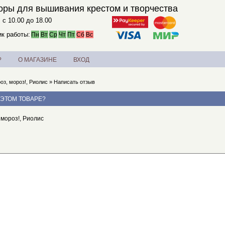
оры для вышивания крестом и творчества
. с 10.00 до 18.00
к работы:
Пн
Вт
Ср
Чт
Пт
Сб
Вс
?
О МАГАЗИНЕ
ВХОД
оз, мороз!, Риолис
»
Написать отзыв
 ЭТОМ ТОВАРЕ?
мороз!, Риолис