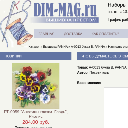
Наборы 
пн.-пт. с 10
График раб
ГЛАВНАЯ
ДОСТАВКА
КАК ОПЛАТИТЬ?
Каталог
»
Вышивка PANNA
»
А-0013 буква В, PANNA
»
Написать от
НОВИНКИ
ЧТО ВЫ ДУМАЕТЕ ОБ ЭТОМ
Товар:
А-0013 буква В, PANNA
Автор:
Посетитель
Ваше мнение:
РТ-0059 "Анютины глазки. Гладь",
Риолис
284,00 руб.
Показать все новинки ...