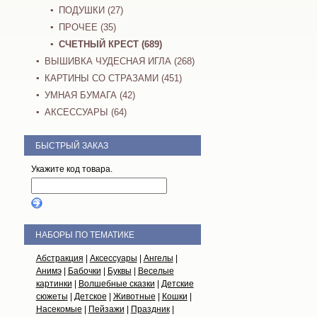
ПОДУШКИ (27)
ПРОЧЕЕ (35)
СЧЕТНЫЙ КРЕСТ (689)
ВЫШИВКА ЧУДЕСНАЯ ИГЛА (268)
КАРТИНЫ СО СТРАЗАМИ (451)
УМНАЯ БУМАГА (42)
АКСЕССУАРЫ (64)
БЫСТРЫЙ ЗАКАЗ
Укажите код товара.
НАБОРЫ ПО ТЕМАТИКЕ
Абстракция
|
Аксессуары
|
Ангелы
|
Анимэ
|
Бабочки
|
Буквы
|
Веселые
картинки
|
Волшебные сказки
|
Детские
сюжеты
|
Детское
|
Животные
|
Кошки
|
Насекомые
|
Пейзажи
|
Праздник
|