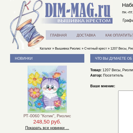
Наб
пн.-пт
Графи
ГЛАВНАЯ
ДОСТАВКА
КАК ОПЛАТИТЬ
Каталог
»
Вышивка Риолис
»
Счетный крест
»
1207 Весы, Ри
НОВИНКИ
ЧТО ВЫ ДУМАЕТЕ ОБ
Товар:
1207 Весы, Риоли
Автор:
Посетитель
Ваше мнение:
РТ-0060 "Котик", Риолис
248,50 руб.
Показать все новинки ...