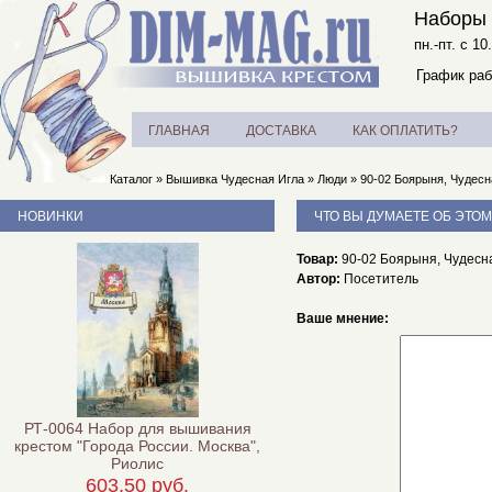
Наборы 
пн.-пт. с 10
График раб
ГЛАВНАЯ
ДОСТАВКА
КАК ОПЛАТИТЬ?
Каталог
»
Вышивка Чудесная Игла
»
Люди
»
90-02 Боярыня, Чудесн
НОВИНКИ
ЧТО ВЫ ДУМАЕТЕ ОБ ЭТОМ
Товар:
90-02 Боярыня, Чудесн
Автор:
Посетитель
Ваше мнение:
РТ-0064 Набор для вышивания
крестом "Города России. Москва",
Риолис
603,50 руб.