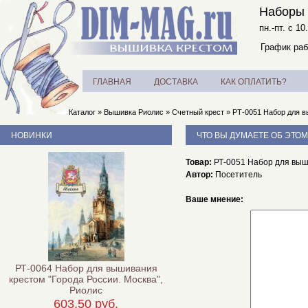
Наборы 
пн.-пт. с 10
График раб
ГЛАВНАЯ
ДОСТАВКА
КАК ОПЛАТИТЬ?
Каталог
»
Вышивка Риолис
»
Счетный крест
»
РТ-0051 Набор для в
НОВИНКИ
ЧТО ВЫ ДУМАЕТЕ ОБ ЭТОМ
Товар:
РТ-0051 Набор для выши
Автор:
Посетитель
Ваше мнение:
РТ-0064 Набор для вышивания
крестом "Города России. Москва",
Риолис
603,50 руб.