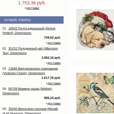
1.753,36 руб.
+
доставка
ЛУЧШИЕ ТОВАРЫ
01.
16633 Почти идеальный (Almost
Perfect), Dimensions
759,92 руб.
+
доставка
02.
35152 Полуденный чай (Afternoon
Tea), Dimensions
3.082,16 руб.
+
доставка
03.
13666 Викторианское очарование
(Victorian Charm), Dimensions
1.617,78 руб.
+
доставка
04.
06709 Мамина чашка (Mother),
Dimensions
906,24 руб.
+
доставка
05.
35040 Венок всех сезонов (Wreath
of all Seasons), Dimensions