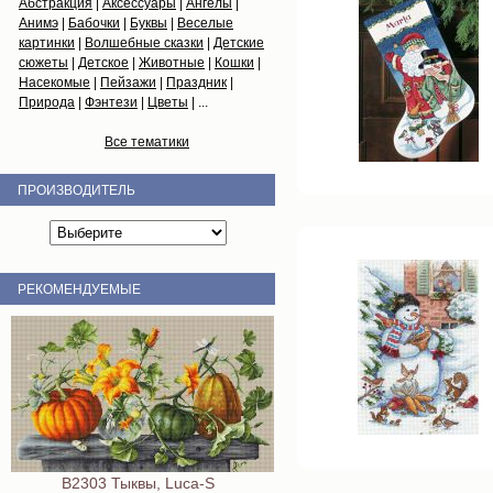
Абстракция
|
Аксессуары
|
Ангелы
|
Анимэ
|
Бабочки
|
Буквы
|
Веселые
картинки
|
Волшебные сказки
|
Детские
сюжеты
|
Детское
|
Животные
|
Кошки
|
Насекомые
|
Пейзажи
|
Праздник
|
Природа
|
Фэнтези
|
Цветы
| ...
Все тематики
ПРОИЗВОДИТЕЛЬ
РЕКОМЕНДУЕМЫЕ
B2303 Тыквы, Luca-S