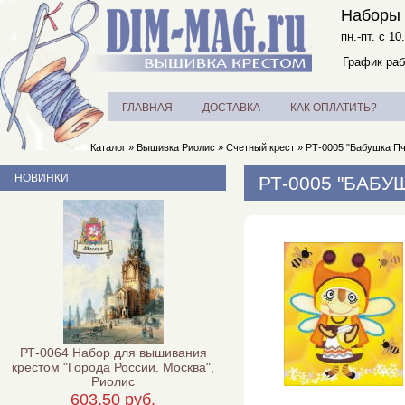
Наборы 
пн.-пт. с 10
График раб
ГЛАВНАЯ
ДОСТАВКА
КАК ОПЛАТИТЬ?
Каталог
»
Вышивка Риолис
»
Счетный крест
»
РТ-0005 "Бабушка Пч
НОВИНКИ
РТ-0005 "БАБУ
РТ-0064 Набор для вышивания
крестом "Города России. Москва",
Риолис
603,50 руб.