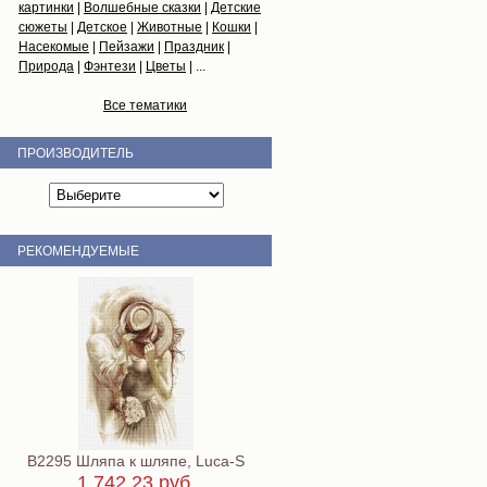
картинки
|
Волшебные сказки
|
Детские
сюжеты
|
Детское
|
Животные
|
Кошки
|
Насекомые
|
Пейзажи
|
Праздник
|
Природа
|
Фэнтези
|
Цветы
| ...
Все тематики
ПРОИЗВОДИТЕЛЬ
РЕКОМЕНДУЕМЫЕ
B2295 Шляпа к шляпе, Luca-S
1.742,23 руб.