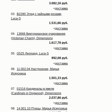
3.082,16 руб.
+
доставка
03.
B2280 Этюд с чайными розами,
Luca-S
1.531,66 руб.
+
доставка
04.
13666 Викторианское очарование
(Victorian Charm), Dimensions
1.617,78 руб.
+
доставка
05.
G525 Леопард, Luca-S
992,08 руб.
+
доставка
06.
11.002.04 Настроение, Марья
Искусница
1.501,33 руб.
+
доставка
07.
01516 Кардиналы в хмеле
(Cardinals in Dogwood), Dimensions
2.037,86 руб.
+
доставка
08.
14.001.10 Птицы, Марья Искусница