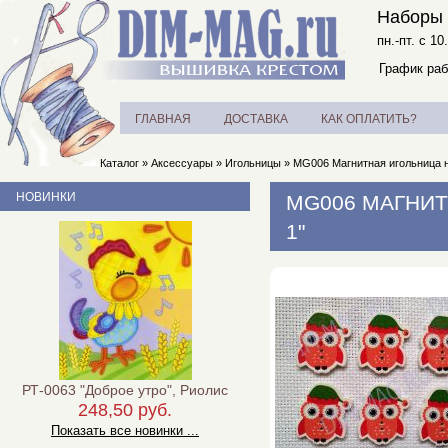
Наборы 
пн.-пт. с 10
График раб
ГЛАВНАЯ
ДОСТАВКА
КАК ОПЛАТИТЬ?
Каталог
»
Аксессуары
»
Игольницы
»
MG006 Магнитная игольница н
НОВИНКИ
MG006 МАГНИТ
1"
РТ-0063 "Доброе утро", Риолис
248,50 руб.
Показать все новинки ...