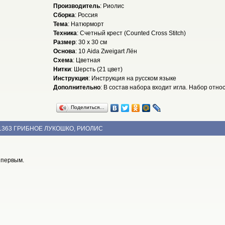
Производитель
: Риолис
Сборка
: Россия
Тема
: Натюрморт
Техника
: Счетный крест (Counted Cross Stitch)
Размер
: 30 x 30 см
Основа
: 10 Aida Zweigart Лён
Схема
: Цветная
Нитки
: Шерсть (21 цвет)
Инструкция
: Инструкция на русском языке
Дополнительно
: В состав набора входит игла. Набор отн
Поделиться…
1363 ГРИБНОЕ ЛУКОШКО, РИОЛИС
 первым.