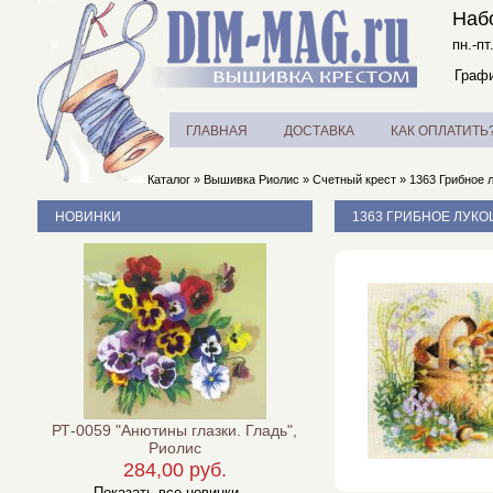
Наб
пн.-пт
Графи
ГЛАВНАЯ
ДОСТАВКА
КАК ОПЛАТИТЬ
Каталог
»
Вышивка Риолис
»
Счетный крест
»
1363 Грибное 
НОВИНКИ
1363 ГРИБНОЕ ЛУКО
РТ-0059 "Анютины глазки. Гладь",
Риолис
284,00 руб.
Показать все новинки ...