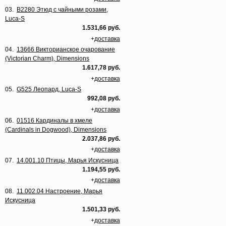
03.
B2280 Этюд с чайными розами,
Luca-S
1.531,66 руб.
+
доставка
04.
13666 Викторианское очарование
(Victorian Charm), Dimensions
1.617,78 руб.
+
доставка
05.
G525 Леопард, Luca-S
992,08 руб.
+
доставка
06.
01516 Кардиналы в хмеле
(Cardinals in Dogwood), Dimensions
2.037,86 руб.
+
доставка
07.
14.001.10 Птицы, Марья Искусница
1.194,55 руб.
+
доставка
08.
11.002.04 Настроение, Марья
Искусница
1.501,33 руб.
+
доставка