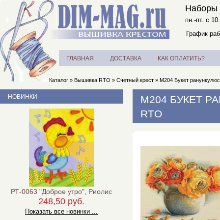
Наборы 
пн.-пт. с 10
График раб
ГЛАВНАЯ
ДОСТАВКА
КАК ОПЛАТИТЬ?
Каталог
»
Вышивка RTO
»
Счетный крест
»
M204 Букет ранункулюсо
НОВИНКИ
M204 БУКЕТ Р
RTO
РТ-0063 "Доброе утро", Риолис
248,50 руб.
Показать все новинки ...