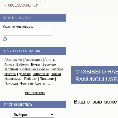
АКСЕССУАРЫ (64)
БЫСТРЫЙ ЗАКАЗ
Укажите код товара.
НАБОРЫ ПО ТЕМАТИКЕ
Абстракция
|
Аксессуары
|
Ангелы
|
Анимэ
|
Бабочки
|
Буквы
|
Веселые
картинки
|
Волшебные сказки
|
Детские
ОТЗЫВЫ О НА
сюжеты
|
Детское
|
Животные
|
Кошки
|
RANUNCULUSES
Насекомые
|
Пейзажи
|
Праздник
|
Природа
|
Фэнтези
|
Цветы
| ...
Все тематики
Ваш отзыв може
ПРОИЗВОДИТЕЛЬ