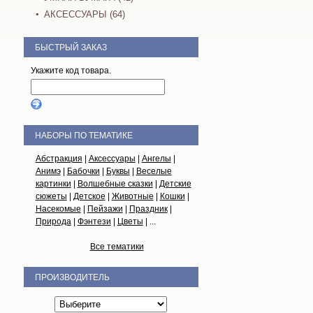
АКСЕССУАРЫ (64)
БЫСТРЫЙ ЗАКАЗ
Укажите код товара.
НАБОРЫ ПО ТЕМАТИКЕ
Абстракция
|
Аксессуары
|
Ангелы
|
Анимэ
|
Бабочки
|
Буквы
|
Веселые
картинки
|
Волшебные сказки
|
Детские
сюжеты
|
Детское
|
Животные
|
Кошки
|
Насекомые
|
Пейзажи
|
Праздник
|
Природа
|
Фэнтези
|
Цветы
| ...
Все тематики
ПРОИЗВОДИТЕЛЬ