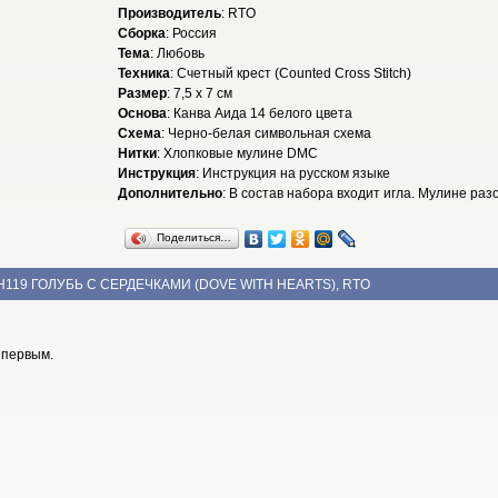
Производитель
: RTO
Сборка
: Россия
Тема
: Любовь
Техника
: Счетный крест (Counted Cross Stitch)
Размер
: 7,5 x 7 см
Основа
: Канва Аида 14 белого цвета
Схема
: Черно-белая символьная схема
Нитки
: Хлопковые мулине DMC
Инструкция
: Инструкция на русском языке
Дополнительно
: В состав набора входит игла. Мулине ра
Поделиться…
H119 ГОЛУБЬ С СЕРДЕЧКАМИ (DOVE WITH HEARTS), RTO
 первым.