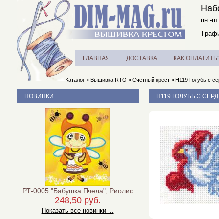
Наб
пн.-пт
Графи
ГЛАВНАЯ
ДОСТАВКА
КАК ОПЛАТИТЬ
Каталог
»
Вышивка RTO
»
Счетный крест
»
H119 Голубь с се
НОВИНКИ
H119 ГОЛУБЬ С СЕРД
РТ-0005 "Бабушка Пчела", Риолис
248,50 руб.
Показать все новинки ...