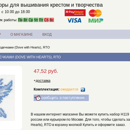
оры для вышивания крестом и творчества
. с 10.00 до 18.00
к работы:
Пн
Вт
Ср
Чт
Пт
Сб
Вс
?
О МАГАЗИНЕ
ВХОД
рдечками (Dove with Hearts), RTO
ЕЧКАМИ (DOVE WITH HEARTS), RTO
47,52 руб.
+
доставка
Комплектация:
ожидается
В нашем интернет магазине Вы можете купить набор H119 Го
россии или курьером по Москве. Для того, чтобы сделать з
Hearts), RTO в корзину кнопкой Купить и оформите заказ.