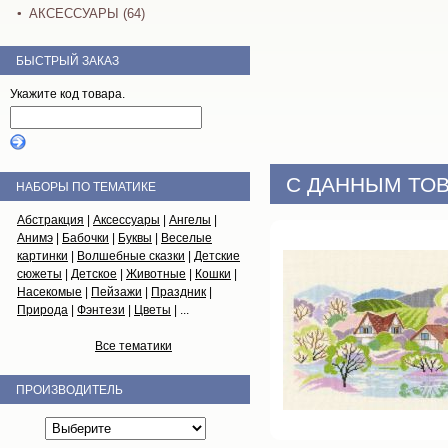
АКСЕССУАРЫ (64)
БЫСТРЫЙ ЗАКАЗ
Укажите код товара.
С ДАННЫМ ТОВ
НАБОРЫ ПО ТЕМАТИКЕ
Абстракция
|
Аксессуары
|
Ангелы
|
Анимэ
|
Бабочки
|
Буквы
|
Веселые
картинки
|
Волшебные сказки
|
Детские
сюжеты
|
Детское
|
Животные
|
Кошки
|
Насекомые
|
Пейзажи
|
Праздник
|
Природа
|
Фэнтези
|
Цветы
| ...
Все тематики
ПРОИЗВОДИТЕЛЬ