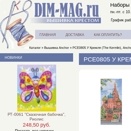
Наборы 
пн.-пт. с 10
График раб
ГЛАВНАЯ
ДОСТАВКА
КАК ОПЛАТИТЬ?
Каталог
»
Вышивка Anchor
»
PCE0805 У Кремля (The Kermlin), Anch
НОВИНКИ
PCE0805 У КРЕ
РТ-0061 "Сказочная бабочка",
Риолис
248,50 руб.
Показать все новинки ...