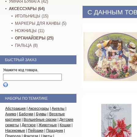
УМНАЯ БУМАГА (42)
АКСЕССУАРЫ (64)
С ДАННЫМ ТОВ
ИГОЛЬНИЦЫ (15)
МАРКЕРЫ ДЛЯ КАНВЫ (5)
НОЖНИЦЫ (11)
ОРГАНАЙЗЕРЫ (25)
ПАЛЬЦА (8)
БЫСТРЫЙ ЗАКАЗ
Укажите код товара.
НАБОРЫ ПО ТЕМАТИКЕ
Абстракция
|
Аксессуары
|
Ангелы
|
Анимэ
|
Бабочки
|
Буквы
|
Веселые
картинки
|
Волшебные сказки
|
Детские
сюжеты
|
Детское
|
Животные
|
Кошки
|
Насекомые
|
Пейзажи
|
Праздник
|
Природа
|
Фэнтези
|
Цветы
| ...