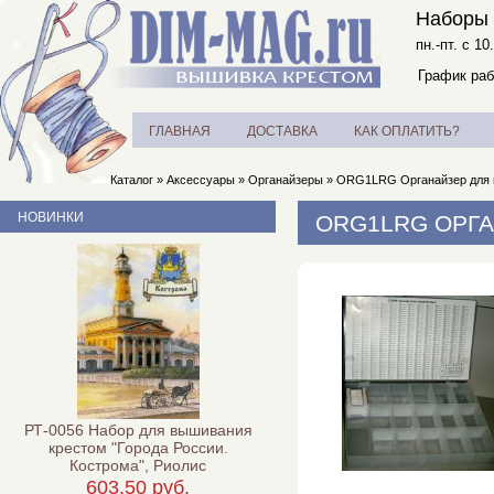
Наборы 
пн.-пт. с 10
График раб
ГЛАВНАЯ
ДОСТАВКА
КАК ОПЛАТИТЬ?
Каталог
»
Аксессуары
»
Органайзеры
»
ORG1LRG Органайзер для м
НОВИНКИ
ORG1LRG ОРГА
РТ-0056 Набор для вышивания
крестом "Города России.
Кострома", Риолис
603,50 руб.