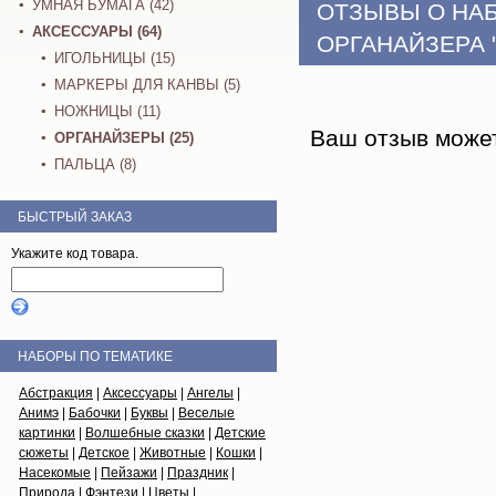
УМНАЯ БУМАГА (42)
ОТЗЫВЫ О НА
АКСЕССУАРЫ (64)
ОРГАНАЙЗЕРА "
ИГОЛЬНИЦЫ (15)
МАРКЕРЫ ДЛЯ КАНВЫ (5)
НОЖНИЦЫ (11)
Ваш отзыв може
ОРГАНАЙЗЕРЫ (25)
ПАЛЬЦА (8)
БЫСТРЫЙ ЗАКАЗ
Укажите код товара.
НАБОРЫ ПО ТЕМАТИКЕ
Абстракция
|
Аксессуары
|
Ангелы
|
Анимэ
|
Бабочки
|
Буквы
|
Веселые
картинки
|
Волшебные сказки
|
Детские
сюжеты
|
Детское
|
Животные
|
Кошки
|
Насекомые
|
Пейзажи
|
Праздник
|
Природа
|
Фэнтези
|
Цветы
| ...