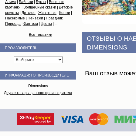
Анимэ
|
Бабочки
|
Буквы
|
Веселые
картинки
|
Волшебные сказки
|
Детские
сюжеты
|
Детское
|
Животные
|
Кошки
|
Насекомые
|
Пейзажи
|
Праздник
|
Природа
|
Фэнтези
|
Цветы
| ...
Все тематики
ОТЗЫВЫ О НА
DIMENSIONS
ПРОИЗВОДИТЕЛЬ
Ваш отзыв може
ИНФОРМАЦИЯ О ПРОИЗВОДИТЕЛЕ
Dimensions
Другие товары данного производителя