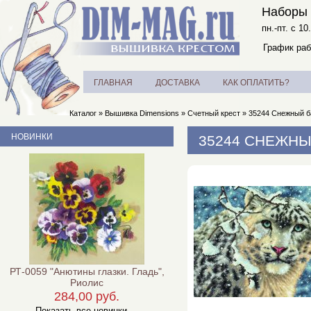
Наборы 
пн.-пт. с 10
График раб
ГЛАВНАЯ
ДОСТАВКА
КАК ОПЛАТИТЬ?
Каталог
»
Вышивка Dimensions
»
Счетный крест
»
35244 Снежный ба
НОВИНКИ
35244 СНЕЖНЫ
РТ-0059 "Анютины глазки. Гладь",
Риолис
284,00 руб.
Показать все новинки ...