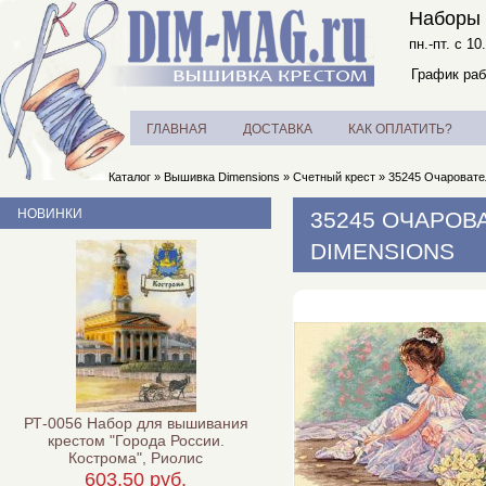
Наборы 
пн.-пт. с 10
График раб
ГЛАВНАЯ
ДОСТАВКА
КАК ОПЛАТИТЬ?
Каталог
»
Вышивка Dimensions
»
Счетный крест
»
35245 Очаровател
НОВИНКИ
35245 ОЧАРОВ
DIMENSIONS
РТ-0056 Набор для вышивания
крестом "Города России.
Кострома", Риолис
603,50 руб.