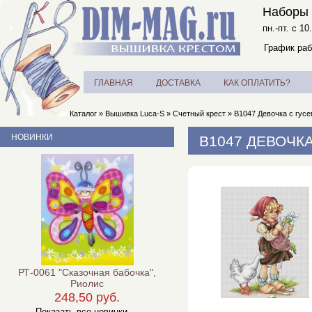
Наборы 
пн.-пт. с 10
График раб
ГЛАВНАЯ
ДОСТАВКА
КАК ОПЛАТИТЬ?
Каталог
»
Вышивка Luca-S
»
Счетный крест
»
B1047 Девочка с гусе
НОВИНКИ
B1047 ДЕВОЧКА
РТ-0061 "Сказочная бабочка",
Риолис
248,50 руб.
Показать все новинки ...