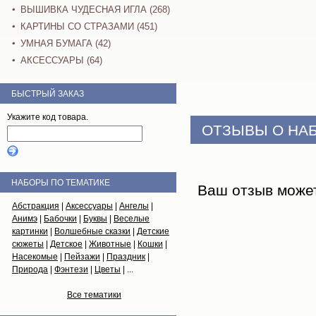
ВЫШИВКА ЧУДЕСНАЯ ИГЛА (268)
КАРТИНЫ СО СТРАЗАМИ (451)
УМНАЯ БУМАГА (42)
АКСЕССУАРЫ (64)
БЫСТРЫЙ ЗАКАЗ
Укажите код товара.
ОТЗЫВЫ О НА
НАБОРЫ ПО ТЕМАТИКЕ
Ваш отзыв може
Абстракция
|
Аксессуары
|
Ангелы
|
Анимэ
|
Бабочки
|
Буквы
|
Веселые
картинки
|
Волшебные сказки
|
Детские
сюжеты
|
Детское
|
Животные
|
Кошки
|
Насекомые
|
Пейзажи
|
Праздник
|
Природа
|
Фэнтези
|
Цветы
| ...
Все тематики