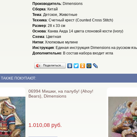
Производитель
: Dimensions
Сборка
: Китай
Тема
: Детское, Животные
Техника
: Счетный крест (Counted Cross Stitch)
Размер
: 28 x 33 см
Основа
: Канва Аида 14 цвета слоновой кости (ivory)
Схема
: Цветная
Нитки
: Хлопковые мулине
Инструкция
: Единая инструкция Dimensions на русском яз
Дополнительно
: В состав набора входит игла
Поделиться…
 ТАКЖЕ ПОКУПАЮТ:
06994 Мишки, на палубу! (Ahoy!
Bears), Dimensions
1.010,08 руб.