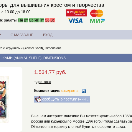
оры для вышивания крестом и творчества
. с 10.00 до 18.00
к работы:
Пн
Вт
Ср
Чт
Пт
Сб
Вс
?
О МАГАЗИНЕ
ВХОД
а с игрушками (Animal Shelf), Dimensions
ШКАМИ (ANIMAL SHELF), DIMENSIONS
1.534,77 руб.
+
доставка
Комплектация:
ожидается
В нашем интернет магазине Вы можете купить набор 13684 П
россии или курьером по Москве. Для того, чтобы сделать за
Dimensions в корзину кнопкой Купить и оформите заказ.