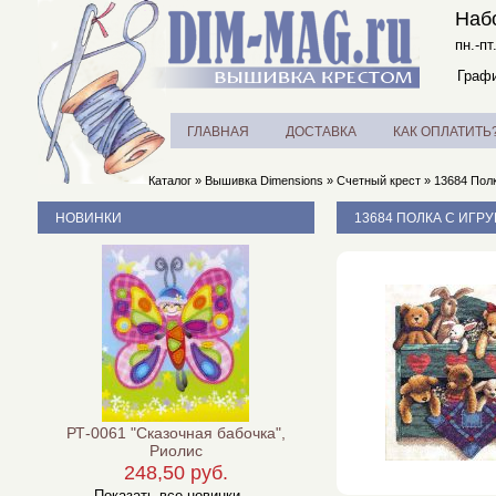
Наб
пн.-пт
Графи
ГЛАВНАЯ
ДОСТАВКА
КАК ОПЛАТИТЬ
Каталог
»
Вышивка Dimensions
»
Счетный крест
»
13684 Полк
НОВИНКИ
13684 ПОЛКА С ИГРУ
РТ-0061 "Сказочная бабочка",
Риолис
248,50 руб.
Показать все новинки ...