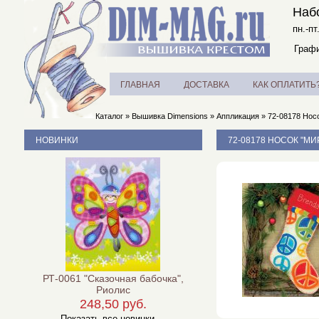
Наб
пн.-пт
Графи
ГЛАВНАЯ
ДОСТАВКА
КАК ОПЛАТИТЬ
Каталог
»
Вышивка Dimensions
»
Аппликация
»
72-08178 Носо
НОВИНКИ
72-08178 НОСОК "МИ
РТ-0061 "Сказочная бабочка",
Риолис
248,50 руб.
Показать все новинки ...