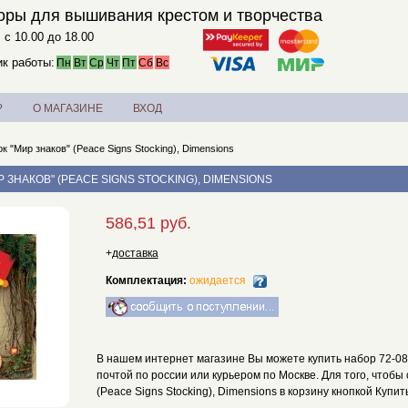
оры для вышивания крестом и творчества
. с 10.00 до 18.00
к работы:
Пн
Вт
Ср
Чт
Пт
Сб
Вс
?
О МАГАЗИНЕ
ВХОД
к "Мир знаков" (Peace Signs Stocking), Dimensions
Р ЗНАКОВ" (PEACE SIGNS STOCKING), DIMENSIONS
586,51 руб.
+
доставка
Комплектация:
ожидается
В нашем интернет магазине Вы можете купить набор 72-0817
почтой по россии или курьером по Москве. Для того, чтобы
(Peace Signs Stocking), Dimensions в корзину кнопкой Купит