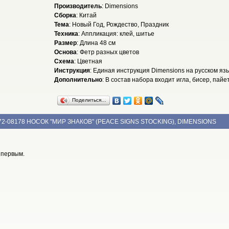
Производитель
: Dimensions
Сборка
: Китай
Тема
: Новый Год, Рождество, Праздник
Техника
: Аппликация: клей, шитье
Размер
: Длина 48 см
Основа
: Фетр разных цветов
Схема
: Цветная
Инструкция
: Единая инструкция Dimensions на русском яз
Дополнительно
: В состав набора входит игла, бисер, пайе
Поделиться…
72-08178 НОСОК "МИР ЗНАКОВ" (PEACE SIGNS STOCKING), DIMENSIONS
 первым.