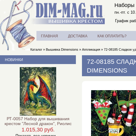
Наборы 
пн.-пт. с 10
График раб
ГЛАВНАЯ
ДОСТАВКА
КАК ОПЛАТИТЬ?
Каталог
»
Вышивка Dimensions
»
Аппликация
»
72-08185 Сладкое уд
НОВИНКИ
72-08185 СЛА
DIMENSIONS
РТ-0057 Набор для вышивания
крестом "Лесной дракон", Риолис
1.015,30 руб.
Показать все новинки ...