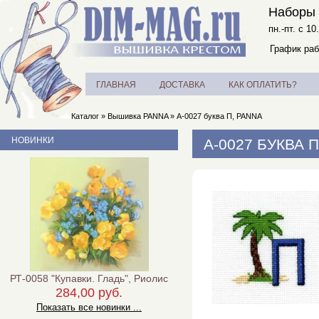
Наборы 
пн.-пт. с 10
График раб
ГЛАВНАЯ
ДОСТАВКА
КАК ОПЛАТИТЬ?
Каталог
»
Вышивка PANNA
»
А-0027 буква П, PANNA
НОВИНКИ
А-0027 БУКВА 
РТ-0058 "Купавки. Гладь", Риолис
284,00 руб.
Показать все новинки ...