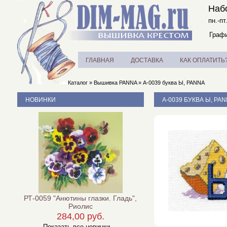
Наб
пн.-пт
Графи
ГЛАВНАЯ
ДОСТАВКА
КАК ОПЛАТИТЬ
Каталог
»
Вышивка PANNA
»
А-0039 буква Ы, PANNA
НОВИНКИ
А-0039 БУКВА Ы, PA
РТ-0059 "Анютины глазки. Гладь",
Риолис
284,00 руб.
Показать все новинки ...