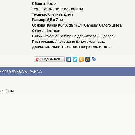
Сборка
: Россия
Тема
: Буквы, Детские сюжеты
Техника
: Счетный крест
Размер
: 6,5 x 7 см
Основа
: Канва К04 Aida №14 "Gamma" белого цвета
Схема
: Цветная
Нитки
: Мулине Gamma на держателе (8 цветов)
Инструкция
: Инструкция на русском языке
Дополнительно
: В состав набора входит игла
Поделиться…
А-0039 БУКВА Ы, PANNA
 первым.