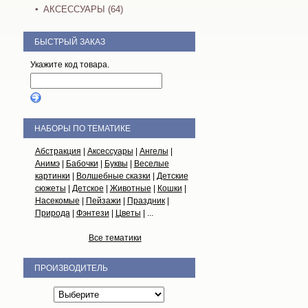
АКСЕССУАРЫ (64)
БЫСТРЫЙ ЗАКАЗ
Укажите код товара.
НАБОРЫ ПО ТЕМАТИКЕ
Абстракция
|
Аксессуары
|
Ангелы
|
Анимэ
|
Бабочки
|
Буквы
|
Веселые
картинки
|
Волшебные сказки
|
Детские
сюжеты
|
Детское
|
Животные
|
Кошки
|
Насекомые
|
Пейзажи
|
Праздник
|
Природа
|
Фэнтези
|
Цветы
| ...
Все тематики
ПРОИЗВОДИТЕЛЬ