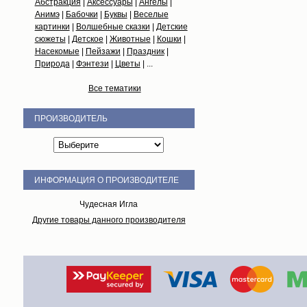
Абстракция
|
Аксессуары
|
Ангелы
|
Анимэ
|
Бабочки
|
Буквы
|
Веселые
картинки
|
Волшебные сказки
|
Детские
сюжеты
|
Детское
|
Животные
|
Кошки
|
Насекомые
|
Пейзажи
|
Праздник
|
Природа
|
Фэнтези
|
Цветы
| ...
Все тематики
ПРОИЗВОДИТЕЛЬ
ИНФОРМАЦИЯ О ПРОИЗВОДИТЕЛЕ
Чудесная Игла
Другие товары данного производителя