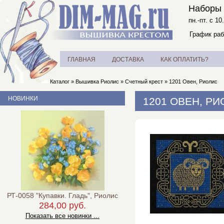
Наборы 
пн.-пт. с 10
График раб
ГЛАВНАЯ
ДОСТАВКА
КАК ОПЛАТИТЬ?
Каталог
»
Вышивка Риолис
»
Счетный крест
»
1201 Овен, Риолис
НОВИНКИ
1201 ОВЕН, Р
РТ-0058 "Купавки. Гладь", Риолис
284,00 руб.
Показать все новинки ...