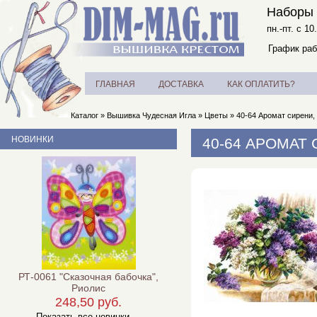
Наборы 
пн.-пт. с 10
График раб
ГЛАВНАЯ
ДОСТАВКА
КАК ОПЛАТИТЬ?
Каталог
»
Вышивка Чудесная Игла
»
Цветы
»
40-64 Аромат сирени,
НОВИНКИ
40-64 АРОМАТ
РТ-0061 "Сказочная бабочка",
Риолис
248,50 руб.
Показать все новинки ...