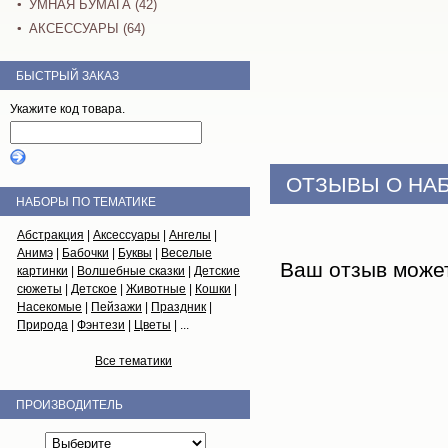
УМНАЯ БУМАГА (42)
АКСЕССУАРЫ (64)
БЫСТРЫЙ ЗАКАЗ
Укажите код товара.
ОТЗЫВЫ О НА
НАБОРЫ ПО ТЕМАТИКЕ
Абстракция
|
Аксессуары
|
Ангелы
|
Анимэ
|
Бабочки
|
Буквы
|
Веселые
Ваш отзыв може
картинки
|
Волшебные сказки
|
Детские
сюжеты
|
Детское
|
Животные
|
Кошки
|
Насекомые
|
Пейзажи
|
Праздник
|
Природа
|
Фэнтези
|
Цветы
| ...
Все тематики
ПРОИЗВОДИТЕЛЬ