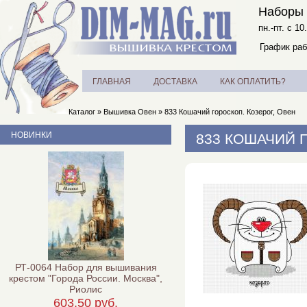
Наборы 
пн.-пт. с 10
График раб
ГЛАВНАЯ
ДОСТАВКА
КАК ОПЛАТИТЬ?
Каталог
»
Вышивка Овен
»
833 Кошачий гороскоп. Козерог, Овен
НОВИНКИ
833 КОШАЧИЙ 
РТ-0064 Набор для вышивания
крестом "Города России. Москва",
Риолис
603,50 руб.