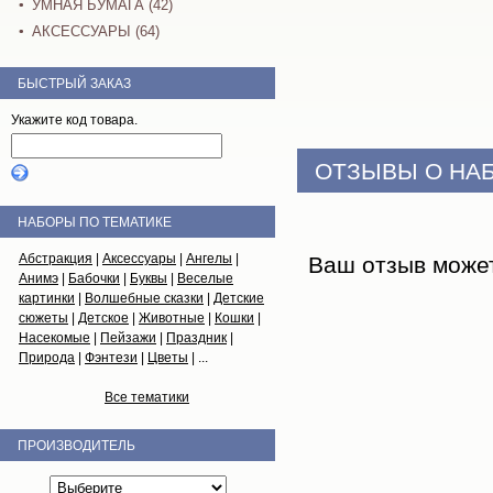
УМНАЯ БУМАГА (42)
АКСЕССУАРЫ (64)
БЫСТРЫЙ ЗАКАЗ
Укажите код товара.
ОТЗЫВЫ О НА
НАБОРЫ ПО ТЕМАТИКЕ
Абстракция
|
Аксессуары
|
Ангелы
|
Ваш отзыв може
Анимэ
|
Бабочки
|
Буквы
|
Веселые
картинки
|
Волшебные сказки
|
Детские
сюжеты
|
Детское
|
Животные
|
Кошки
|
Насекомые
|
Пейзажи
|
Праздник
|
Природа
|
Фэнтези
|
Цветы
| ...
Все тематики
ПРОИЗВОДИТЕЛЬ