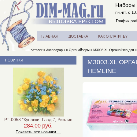
Наборы 
пн.-пт. с 10
График раб
ГЛАВНАЯ
ДОСТАВКА
КАК ОПЛАТИТЬ?
Каталог
»
Аксессуары
»
Органайзеры
»
M3003.XL Органайзер для 
НОВИНКИ
M3003.XL ОРГ
HEMLINE
РТ-0058 "Купавки. Гладь", Риолис
284,00 руб.
Показать все новинки ...