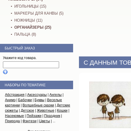
ИГОЛЬНИЦЫ (15)
МАРКЕРЫ ДЛЯ КАНВЫ (5)
НОЖНИЦЫ (11)
ОРГАНАЙЗЕРЫ (25)
ПАЛЬЦА (8)
БЫСТРЫЙ ЗАКАЗ
Укажите код товара.
С ДАННЫМ ТОВ
НАБОРЫ ПО ТЕМАТИКЕ
Абстракция
|
Аксессуары
|
Ангелы
|
Анимэ
|
Бабочки
|
Буквы
|
Веселые
картинки
|
Волшебные сказки
|
Детские
сюжеты
|
Детское
|
Животные
|
Кошки
|
Насекомые
|
Пейзажи
|
Праздник
|
Природа
|
Фэнтези
|
Цветы
| ...