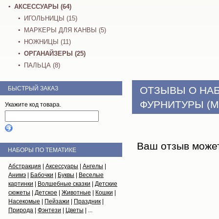
АКСЕССУАРЫ (64)
ИГОЛЬНИЦЫ (15)
МАРКЕРЫ ДЛЯ КАНВЫ (5)
НОЖНИЦЫ (11)
ОРГАНАЙЗЕРЫ (25)
ПАЛЬЦА (8)
ОТЗЫВЫ О НА
БЫСТРЫЙ ЗАКАЗ
ФУРНИТУРЫ (М
Укажите код товара.
Ваш отзыв може
НАБОРЫ ПО ТЕМАТИКЕ
Абстракция
|
Аксессуары
|
Ангелы
|
Анимэ
|
Бабочки
|
Буквы
|
Веселые
картинки
|
Волшебные сказки
|
Детские
сюжеты
|
Детское
|
Животные
|
Кошки
|
Насекомые
|
Пейзажи
|
Праздник
|
Природа
|
Фэнтези
|
Цветы
| ...