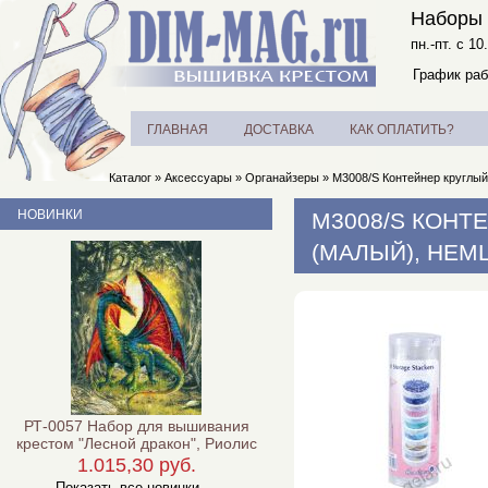
Наборы 
пн.-пт. с 10
График раб
ГЛАВНАЯ
ДОСТАВКА
КАК ОПЛАТИТЬ?
Каталог
»
Аксессуары
»
Органайзеры
»
M3008/S Контейнер круглый
НОВИНКИ
M3008/S КОНТ
(МАЛЫЙ), HEM
РТ-0057 Набор для вышивания
крестом "Лесной дракон", Риолис
1.015,30 руб.
Показать все новинки ...