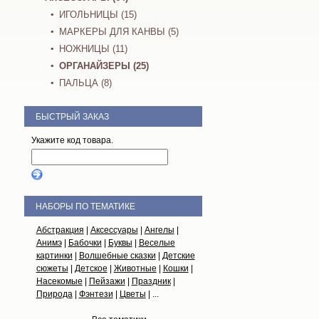
ИГОЛЬНИЦЫ (15)
МАРКЕРЫ ДЛЯ КАНВЫ (5)
НОЖНИЦЫ (11)
ОРГАНАЙЗЕРЫ (25)
ПАЛЬЦА (8)
БЫСТРЫЙ ЗАКАЗ
Укажите код товара.
НАБОРЫ ПО ТЕМАТИКЕ
Абстракция
|
Аксессуары
|
Ангелы
|
Анимэ
|
Бабочки
|
Буквы
|
Веселые
картинки
|
Волшебные сказки
|
Детские
сюжеты
|
Детское
|
Животные
|
Кошки
|
Насекомые
|
Пейзажи
|
Праздник
|
Природа
|
Фэнтези
|
Цветы
| ...