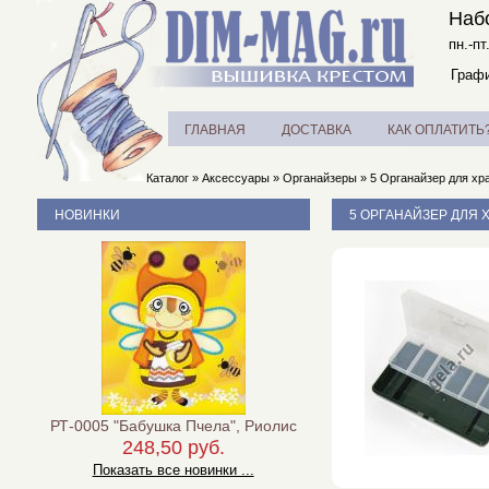
Наб
пн.-пт
Графи
ГЛАВНАЯ
ДОСТАВКА
КАК ОПЛАТИТЬ
Каталог
»
Аксессуары
»
Органайзеры
»
5 Органайзер для хр
НОВИНКИ
5 ОРГАНАЙЗЕР ДЛЯ Х
РТ-0005 "Бабушка Пчела", Риолис
248,50 руб.
Показать все новинки ...