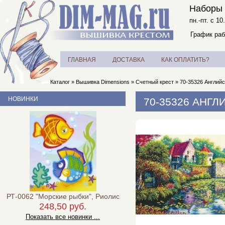
Наборы 
пн.-пт. с 10
График раб
ГЛАВНАЯ
ДОСТАВКА
КАК ОПЛАТИТЬ?
Каталог
»
Вышивка Dimensions
»
Счетный крест
»
70-35326 Английск
НОВИНКИ
70-35326 АНГЛ
РТ-0062 "Морские рыбки", Риолис
248,50 руб.
Показать все новинки ...