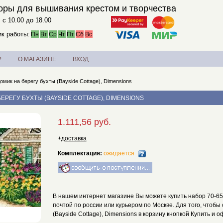
оры для вышивания крестом и творчества
. с 10.00 до 18.00
к работы:
Пн
Вт
Ср
Чт
Пт
Сб
Вс
?
О МАГАЗИНЕ
ВХОД
омик на берегу бухты (Bayside Cottage), Dimensions
БЕРЕГУ БУХТЫ (BAYSIDE COTTAGE), DIMENSIONS
1.111,56 руб.
+
доставка
Комплектация:
ожидается
В нашем интернет магазине Вы можете купить набор 70-6514
почтой по россии или курьером по Москве. Для того, чтобы
(Bayside Cottage), Dimensions в корзину кнопкой Купить и о