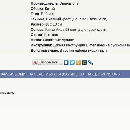
Производитель
: Dimensions
Сборка
: Китай
Тема
: Пейзаж
Техника
: Счетный крест (Counted Cross Stitch)
Размер
: 18 x 13 см
Основа
: Канва Аида 18 цвета слоновой кости
Схема
: Цветная
Нитки
: Хлопковые мулине
Инструкция
: Единая инструкция Dimensions на русском яз
Дополнительно
: В состав набора входит игла
Поделиться…
70-65145 ДОМИК НА БЕРЕГУ БУХТЫ (BAYSIDE COTTAGE), DIMENSIONS
 первым.