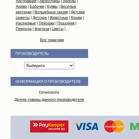
Абстракция
|
Аксессуары
|
Ангелы
|
Анимэ
|
Бабочки
|
Буквы
|
Веселые
картинки
|
Волшебные сказки
|
Детские
сюжеты
|
Детское
|
Животные
|
Кошки
|
Насекомые
|
Пейзажи
|
Праздник
|
Природа
|
Фэнтези
|
Цветы
| ...
Все тематики
ПРОИЗВОДИТЕЛЬ
ИНФОРМАЦИЯ О ПРОИЗВОДИТЕЛЕ
Dimensions
Другие товары данного производителя