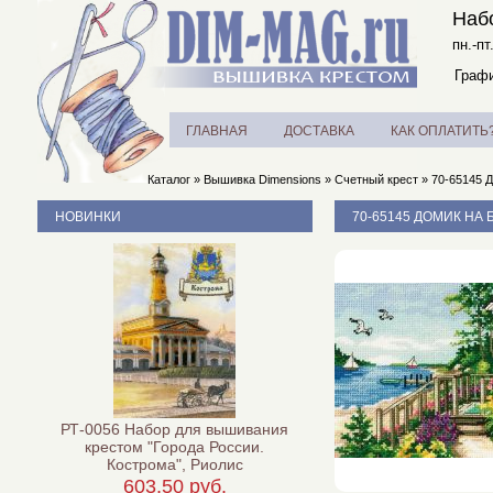
Наб
пн.-пт
Графи
ГЛАВНАЯ
ДОСТАВКА
КАК ОПЛАТИТЬ
Каталог
»
Вышивка Dimensions
»
Счетный крест
»
70-65145 Д
НОВИНКИ
70-65145 ДОМИК НА 
РТ-0056 Набор для вышивания
крестом "Города России.
Кострома", Риолис
603,50 руб.