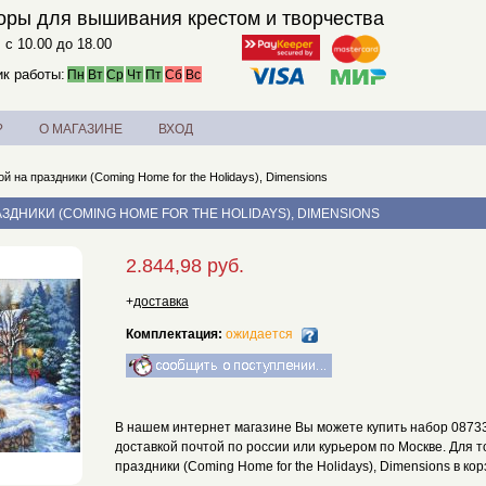
оры для вышивания крестом и творчества
. с 10.00 до 18.00
к работы:
Пн
Вт
Ср
Чт
Пт
Сб
Вс
?
О МАГАЗИНЕ
ВХОД
й на праздники (Coming Home for the Holidays), Dimensions
АЗДНИКИ (COMING HOME FOR THE HOLIDAYS), DIMENSIONS
2.844,98 руб.
+
доставка
Комплектация:
ожидается
В нашем интернет магазине Вы можете купить набор 08733 
доставкой почтой по россии или курьером по Москве. Для т
праздники (Coming Home for the Holidays), Dimensions в ко