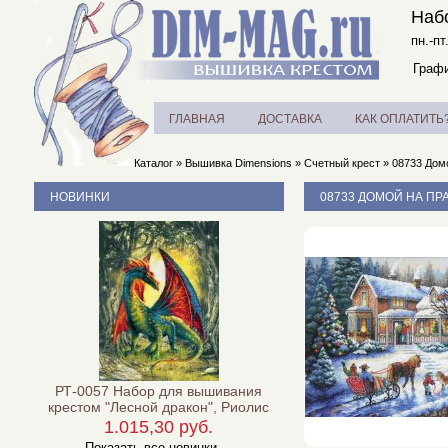
Наб
пн.-пт
Графи
ГЛАВНАЯ
ДОСТАВКА
КАК ОПЛАТИТЬ
Каталог
»
Вышивка Dimensions
»
Счетный крест
»
08733 Домо
НОВИНКИ
08733 ДОМОЙ НА ПР
РТ-0057 Набор для вышивания
крестом "Лесной дракон", Риолис
1.015,30 руб.
Показать все новинки ...