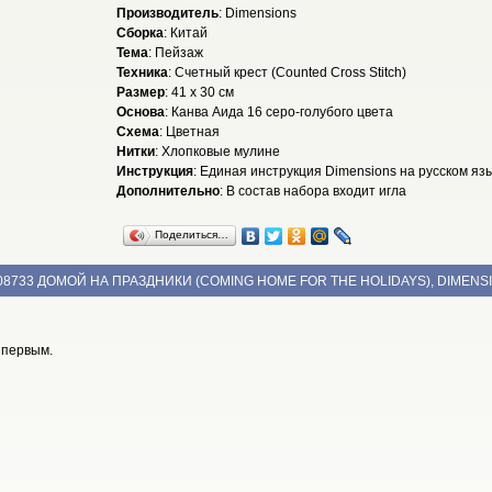
Производитель
: Dimensions
Сборка
: Китай
Тема
: Пейзаж
Техника
: Счетный крест (Counted Cross Stitch)
Размер
: 41 x 30 см
Основа
: Канва Аида 16 серо-голубого цвета
Схема
: Цветная
Нитки
: Хлопковые мулине
Инструкция
: Единая инструкция Dimensions на русском яз
Дополнительно
: В состав набора входит игла
Поделиться…
08733 ДОМОЙ НА ПРАЗДНИКИ (COMING HOME FOR THE HOLIDAYS), DIMENS
 первым.