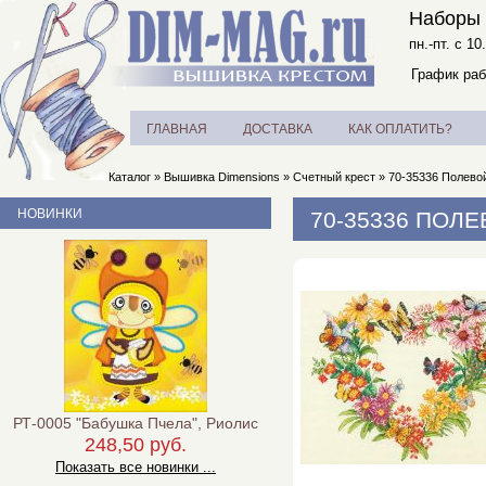
Наборы 
пн.-пт. с 10
График раб
ГЛАВНАЯ
ДОСТАВКА
КАК ОПЛАТИТЬ?
Каталог
»
Вышивка Dimensions
»
Счетный крест
»
70-35336 Полевой
НОВИНКИ
70-35336 ПОЛ
РТ-0005 "Бабушка Пчела", Риолис
248,50 руб.
Показать все новинки ...