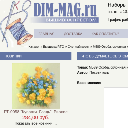
Наборы 
пн.-пт. с 10
График раб
ГЛАВНАЯ
ДОСТАВКА
КАК ОПЛАТИТЬ?
Каталог
»
Вышивка RTO
»
Счетный крест
»
М589 Особа, склонная к
НОВИНКИ
ЧТО ВЫ ДУМАЕТЕ ОБ ЭТОМ
Товар:
М589 Особа, склонная к
Автор:
Посетитель
Ваше мнение:
РТ-0058 "Купавки. Гладь", Риолис
284,00 руб.
Показать все новинки ...