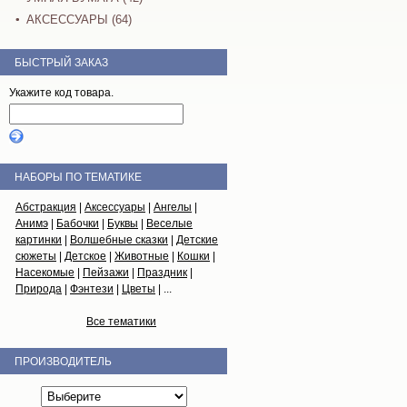
АКСЕССУАРЫ (64)
БЫСТРЫЙ ЗАКАЗ
Укажите код товара.
НАБОРЫ ПО ТЕМАТИКЕ
Абстракция
|
Аксессуары
|
Ангелы
|
Анимэ
|
Бабочки
|
Буквы
|
Веселые
картинки
|
Волшебные сказки
|
Детские
сюжеты
|
Детское
|
Животные
|
Кошки
|
Насекомые
|
Пейзажи
|
Праздник
|
Природа
|
Фэнтези
|
Цветы
| ...
Все тематики
ПРОИЗВОДИТЕЛЬ