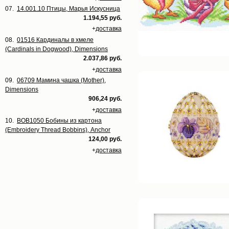
07.
14.001.10 Птицы, Марья Искусница
1.194,55 руб.
+
доставка
08.
01516 Кардиналы в хмеле
(Cardinals in Dogwood), Dimensions
2.037,86 руб.
+
доставка
09.
06709 Мамина чашка (Mother),
Dimensions
906,24 руб.
+
доставка
10.
BOB1050 Бобины из картона
(Embroidery Thread Bobbins), Anchor
124,00 руб.
+
доставка