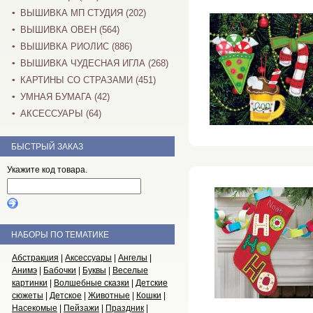
ВЫШИВКА МП СТУДИЯ (202)
ВЫШИВКА ОВЕН (564)
ВЫШИВКА РИОЛИС (886)
ВЫШИВКА ЧУДЕСНАЯ ИГЛА (268)
КАРТИНЫ СО СТРАЗАМИ (451)
УМНАЯ БУМАГА (42)
АКСЕССУАРЫ (64)
БЫСТРЫЙ ЗАКАЗ
Укажите код товара.
НАБОРЫ ПО ТЕМАТИКЕ
Абстракция
|
Аксессуары
|
Ангелы
|
Анимэ
|
Бабочки
|
Буквы
|
Веселые
картинки
|
Волшебные сказки
|
Детские
сюжеты
|
Детское
|
Животные
|
Кошки
|
Насекомые
|
Пейзажи
|
Праздник
|