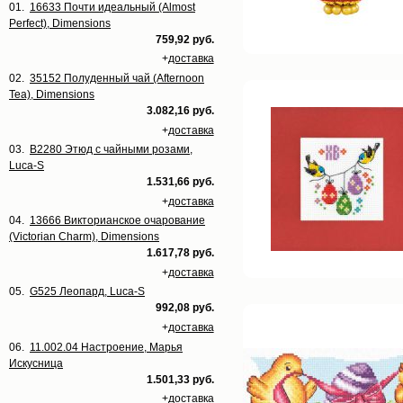
01.
16633 Почти идеальный (Almost
Perfect), Dimensions
759,92 руб.
+
доставка
02.
35152 Полуденный чай (Afternoon
Tea), Dimensions
3.082,16 руб.
+
доставка
03.
B2280 Этюд с чайными розами,
Luca-S
1.531,66 руб.
+
доставка
04.
13666 Викторианское очарование
(Victorian Charm), Dimensions
1.617,78 руб.
+
доставка
05.
G525 Леопард, Luca-S
992,08 руб.
+
доставка
06.
11.002.04 Настроение, Марья
Искусница
1.501,33 руб.
+
доставка