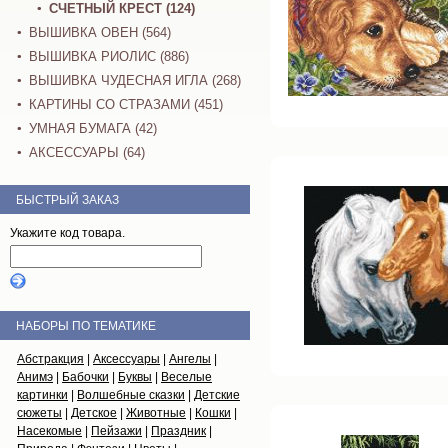
СЧЕТНЫЙ КРЕСТ (124)
ВЫШИВКА ОВЕН (564)
ВЫШИВКА РИОЛИС (886)
ВЫШИВКА ЧУДЕСНАЯ ИГЛА (268)
КАРТИНЫ СО СТРАЗАМИ (451)
УМНАЯ БУМАГА (42)
АКСЕССУАРЫ (64)
БЫСТРЫЙ ЗАКАЗ
Укажите код товара.
НАБОРЫ ПО ТЕМАТИКЕ
Абстракция
|
Аксессуары
|
Ангелы
|
Анимэ
|
Бабочки
|
Буквы
|
Веселые
картинки
|
Волшебные сказки
|
Детские
сюжеты
|
Детское
|
Животные
|
Кошки
|
Насекомые
|
Пейзажи
|
Праздник
|