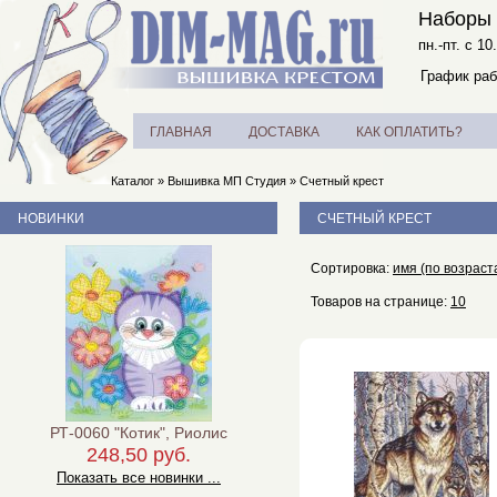
Наборы 
пн.-пт. с 10
График раб
ГЛАВНАЯ
ДОСТАВКА
КАК ОПЛАТИТЬ?
Каталог
»
Вышивка МП Студия
»
Счетный крест
НОВИНКИ
СЧЕТНЫЙ КРЕСТ
Сортировка:
имя (по возраст
Товаров на странице:
10
РТ-0060 "Котик", Риолис
248,50 руб.
Показать все новинки ...