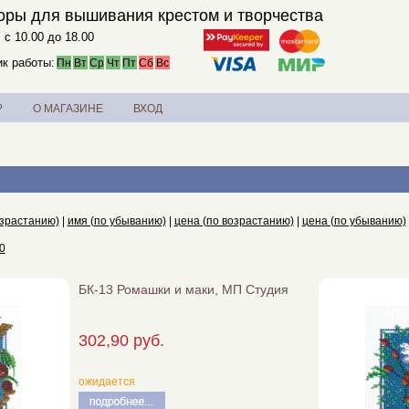
оры для вышивания крестом и творчества
. с 10.00 до 18.00
к работы:
Пн
Вт
Ср
Чт
Пт
Сб
Вс
?
О МАГАЗИНЕ
ВХОД
озрастанию)
|
имя (по убыванию)
|
цена (по возрастанию)
|
цена (по убыванию)
0
БК-13 Ромашки и маки, МП Студия
302,90 руб.
ожидается