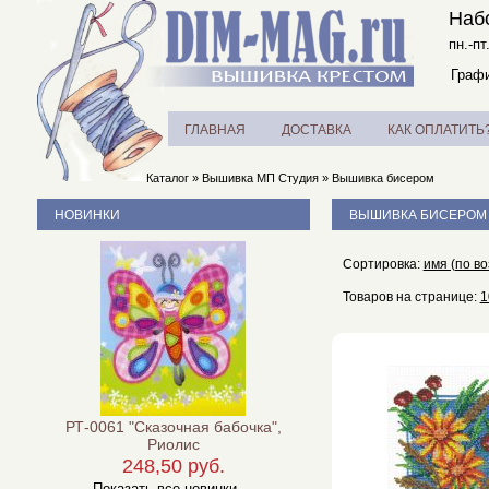
Наб
пн.-пт
Графи
ГЛАВНАЯ
ДОСТАВКА
КАК ОПЛАТИТЬ
Каталог
»
Вышивка МП Студия
»
Вышивка бисером
НОВИНКИ
ВЫШИВКА БИСЕРОМ
Сортировка:
имя (по в
Товаров на странице:
1
РТ-0061 "Сказочная бабочка",
Риолис
248,50 руб.
Показать все новинки ...