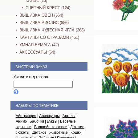
КАНВЕ (13)
СЧЕТНЫЙ КРЕСТ (124)
ВЫШИВКА ОВЕН (564)
ВЫШИВКА РИОЛИС (886)
ВЫШИВКА ЧУДЕСНАЯ ИГЛА (268)
КАРТИНЫ СО СТРАЗАМИ (451)
УМНАЯ БУМАГА (42)
АКСЕССУАРЫ (64)
БЫСТРЫЙ ЗАКАЗ
Укажите код товара.
НАБОРЫ ПО ТЕМАТИКЕ
Абстракция
|
Аксессуары
|
Ангелы
|
Анимэ
|
Бабочки
|
Буквы
|
Веселые
картинки
|
Волшебные сказки
|
Детские
сюжеты
|
Детское
|
Животные
|
Кошки
|
Насекомые
|
Пейзажи
|
Праздник
|