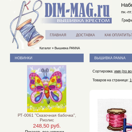
Наб
пн.-пт
Графи
ГЛАВНАЯ
ДОСТАВКА
КАК ОПЛАТИТЬ
Каталог
»
Вышивка PANNA
НОВИНКИ
ВЫШИВКА PANNA
Сортировка:
имя (по в
Товаров на странице:
1
РТ-0061 "Сказочная бабочка",
Риолис
248,50 руб.
Показать все новинки ...