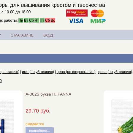
оры для вышивания крестом и творчества
. с 10.00 до 18.00
к работы:
Пн
Вт
Ср
Чт
Пт
Сб
Вс
?
О МАГАЗИНЕ
ВХОД
озрастанию)
|
имя (по убыванию)
|
цена (по возрастанию)
|
цена (по убыванию)
0
А-0025 буква Н, PANNA
29,70 руб.
ожидается