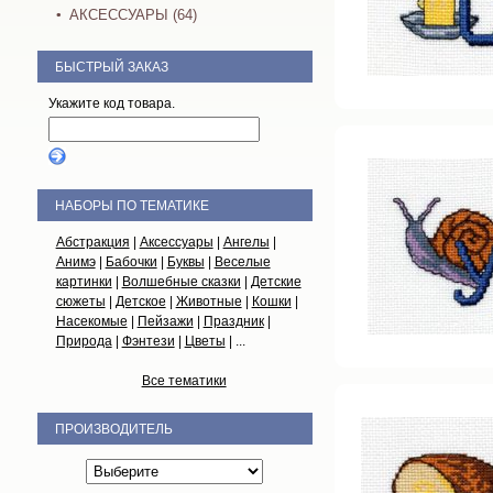
АКСЕССУАРЫ (64)
БЫСТРЫЙ ЗАКАЗ
Укажите код товара.
НАБОРЫ ПО ТЕМАТИКЕ
Абстракция
|
Аксессуары
|
Ангелы
|
Анимэ
|
Бабочки
|
Буквы
|
Веселые
картинки
|
Волшебные сказки
|
Детские
сюжеты
|
Детское
|
Животные
|
Кошки
|
Насекомые
|
Пейзажи
|
Праздник
|
Природа
|
Фэнтези
|
Цветы
| ...
Все тематики
ПРОИЗВОДИТЕЛЬ