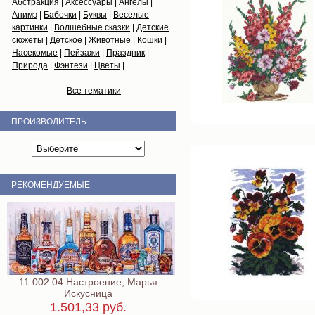
Абстракция
|
Аксессуары
|
Ангелы
|
Анимэ
|
Бабочки
|
Буквы
|
Веселые
картинки
|
Волшебные сказки
|
Детские
сюжеты
|
Детское
|
Животные
|
Кошки
|
Насекомые
|
Пейзажи
|
Праздник
|
Природа
|
Фэнтези
|
Цветы
| ...
Все тематики
ПРОИЗВОДИТЕЛЬ
РЕКОМЕНДУЕМЫЕ
11.002.04 Настроение, Марья
Искусница
1.501,33 руб.