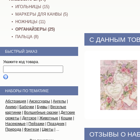
ИГОЛЬНИЦЫ (15)
МАРКЕРЫ ДЛЯ КАНВЫ (5)
НОЖНИЦЫ (11)
ОРГАНАЙЗЕРЫ (25)
ПАЛЬЦА (8)
С ДАННЫМ ТОВ
БЫСТРЫЙ ЗАКАЗ
Укажите код товара.
НАБОРЫ ПО ТЕМАТИКЕ
Абстракция
|
Аксессуары
|
Ангелы
|
Анимэ
|
Бабочки
|
Буквы
|
Веселые
картинки
|
Волшебные сказки
|
Детские
сюжеты
|
Детское
|
Животные
|
Кошки
|
Насекомые
|
Пейзажи
|
Праздник
|
Природа
|
Фэнтези
|
Цветы
| ...
ОТЗЫВЫ О НА