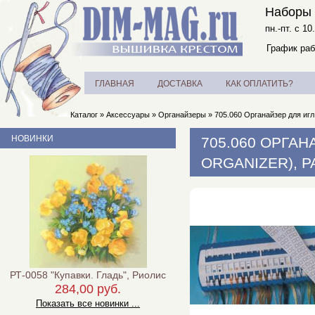
Наборы 
пн.-пт. с 10
График раб
ГЛАВНАЯ
ДОСТАВКА
КАК ОПЛАТИТЬ?
Каталог
»
Аксессуары
»
Органайзеры
»
705.060 Органайзер для игл 
НОВИНКИ
705.060 ОРГАН
ORGANIZER), P
РТ-0058 "Купавки. Гладь", Риолис
284,00 руб.
Показать все новинки ...