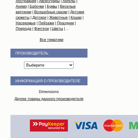
Абстракция
|
Аксессуары
|
Ангелы
|
Анимэ
|
Бабочки
|
Буквы
|
Веселые
картинки
|
Волшебные сказки
|
Детские
сюжеты
|
Детское
|
Животные
|
Кошки
|
Насекомые
|
Пейзажи
|
Праздник
|
Природа
|
Фэнтези
|
Цветы
| ...
Все тематики
ПРОИЗВОДИТЕЛЬ
ИНФОРМАЦИЯ О ПРОИЗВОДИТЕЛЕ
Dimensions
Другие товары данного производителя