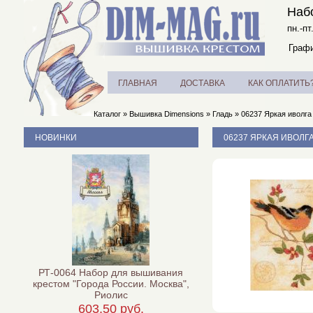
Наб
пн.-пт
Графи
ГЛАВНАЯ
ДОСТАВКА
КАК ОПЛАТИТЬ
Каталог
»
Вышивка Dimensions
»
Гладь
»
06237 Яркая иволга (
НОВИНКИ
06237 ЯРКАЯ ИВОЛГА
РТ-0064 Набор для вышивания
крестом "Города России. Москва",
Риолис
603,50 руб.