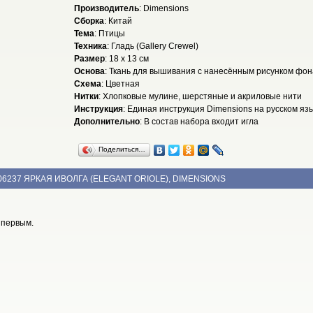
Производитель
: Dimensions
Сборка
: Китай
Тема
: Птицы
Техника
: Гладь (Gallery Crewel)
Размер
: 18 х 13 см
Основа
: Ткань для вышивания с нанесённым рисунком фон
Схема
: Цветная
Нитки
: Хлопковые мулине, шерстяные и акриловые нити
Инструкция
: Единая инструкция Dimensions на русском яз
Дополнительно
: В состав набора входит игла
Поделиться…
06237 ЯРКАЯ ИВОЛГА (ELEGANT ORIOLE), DIMENSIONS
 первым.