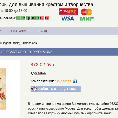
оры для вышивания крестом и творчества
. с 10.00 до 18.00
к работы:
Пн
Вт
Ср
Чт
Пт
Сб
Вс
?
О МАГАЗИНЕ
ВХОД
Elegant Oriole), Dimensions
 (ELEGANT ORIOLE), DIMENSIONS
872,02 руб.
+
доставка
Комплектация:
ожидается
В нашем интернет магазине Вы можете купить набор 06237 Я
россии или курьером по Москве. Для того, чтобы сделать за
Dimensions в корзину кнопкой Купить и оформите заказ.