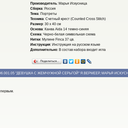
Производитель
: Марья Искусница
Сборка
: Россия
Тема
: Портреты
Техника
: Счетный крест (Counted Cross Stitch)
Размер
: 30 x 40 см
Основа
: Канва Aida 14 темно-синяя
Схема
: Черно-белая символьная схема
Нитки
: Мулине Finca 37 цв.
Инструкция
: Инструкция на русском языке
Дополнительно
: В состав набора входит игла
Поделиться…
06.001.05 "ДЕВУШКА С ЖЕМЧУЖНОЙ СЕРЬГОЙ" Я.ВЕРМЕЕР, МАРЬЯ ИСКУС
 первым.