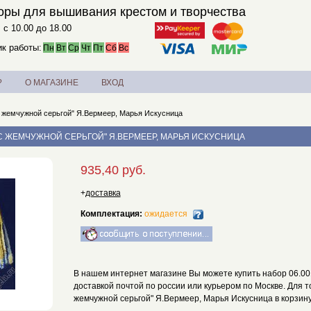
оры для вышивания крестом и творчества
. с 10.00 до 18.00
к работы:
Пн
Вт
Ср
Чт
Пт
Сб
Вс
?
О МАГАЗИНЕ
ВХОД
с жемчужной серьгой" Я.Вермеер, Марья Искусница
А С ЖЕМЧУЖНОЙ СЕРЬГОЙ" Я.ВЕРМЕЕР, МАРЬЯ ИСКУСНИЦА
935,40 руб.
+
доставка
Комплектация:
ожидается
В нашем интернет магазине Вы можете купить набор 06.00
доставкой почтой по россии или курьером по Москве. Для т
жемчужной серьгой" Я.Вермеер, Марья Искусница в корзину